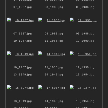
Ek-statisch
07_1937.jpg
08_1985.jpg
09_1986.jpg
Verbindung
Reflexion
Floramagie
FLORAMAGIE
07_1937.jpg
08_1985.jpg
09_1986.jpg
WASSER + PFLANZEN
10_1987.jpg
11_1988.jpg
12_1990.jpg
10_1987.jpg
11_1988.jpg
12_1990.jpg
13_1949.jpg
14_1948.jpg
15_1954.jpg
13_1949.jpg
14_1948.jpg
15_1954.jpg