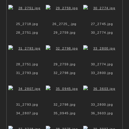
25_2718.jpg
26_2725_.jpg
27_2745.jpg
28_2751.jpg
29_2759.jpg
30_2774.jpg
28_2751.jpg
29_2759.jpg
30_2774.jpg
Naked Lady und Meeressaum
31_2793.jpg
32_2798.jpg
33_2800.jpg
Mandelblüte und Brandung
Olivenbaum und Brandung
Lotosblume und Brandung
31_2793.jpg
32_2798.jpg
33_2800.jpg
Rhododendron und Meeressaum
34_2807.jpg
35_0945.jpg
36_3603.jpg
Wicke und Meeressaum
Sonne und Meer