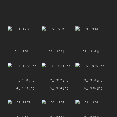
Cordelia Ewerth - Fotografie
•
ARCHITEKTUR
• NATUR
• ASSOZIATION
Showroom
01_1930.jpg
02_1932.jpg
03_1916.jpg
Sakraler Raum
Formvollendet
Ek-statisch
Verbindung
Reflexion
Floramagie
01_1930.jpg
02_1932.jpg
03_1916.jpg
Vita
04_1933.jpg
05_1934.jpg
06_1936.jpg
Archiv
Kontakt
AGB
Sakraler Raum
Formvollendet
04_1933.jpg
05_1934.jpg
06_1936.jpg