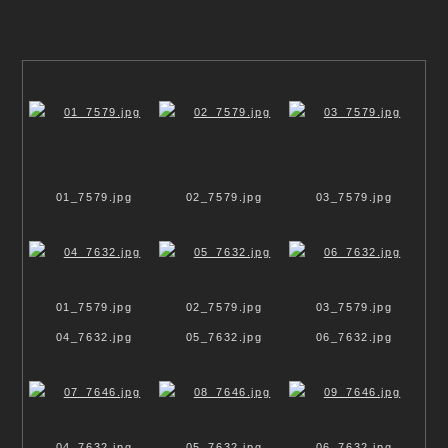
Cordelia Ewerth - Fotografie
•
ARCHITEKTUR
• NATUR
• ASSOZIATION
01_7579.jpg
02_7579.jpg
03_7579.jpg
Showroom
Vita
Archiv
Kontakt
Sakraler Raum
Formvollendet
Ek-statisch
Verbindung
Reflexion
Floramagie
AGB
01_7579.jpg
02_7579.jpg
03_7579.jpg
FLORAMAGIE
04_7632.jpg
05_7632.jpg
06_7632.jpg
WASSER + PFLANZEN
04_7632.jpg
05_7632.jpg
06_7632.jpg