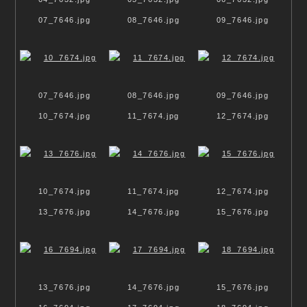
07_7646.jpg
08_7646.jpg
09_7646.jpg
07_7646.jpg
08_7646.jpg
09_7646.jpg
10_7674.jpg
11_7674.jpg
12_7674.jpg
10_7674.jpg
11_7674.jpg
12_7674.jpg
13_7676.jpg
14_7676.jpg
15_7676.jpg
13_7676.jpg
14_7676.jpg
15_7676.jpg