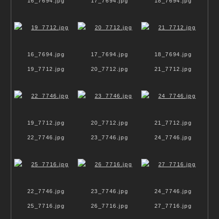
16_7694.jpg
17_7694.jpg
18_7694.jpg
Floramagie
16_7694.jpg
17_7694.jpg
18_7694.jpg
19_7712.jpg
20_7712.jpg
21_7712.jpg
19_7712.jpg
20_7712.jpg
21_7712.jpg
22_7746.jpg
23_7746.jpg
24_7746.jpg
22_7746.jpg
23_7746.jpg
24_7746.jpg
25_7716.jpg
26_7716.jpg
27_7716.jpg