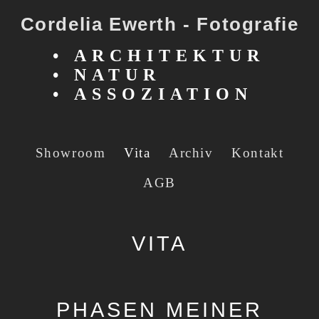
Cordelia Ewerth - Fotografie
•
ARCHITEKTUR
• NATUR
• ASSOZIATION
Showroom
Vita
Archiv
Kontakt
Sakraler Raum
Formvollendet
Ek-statisch
Verbindung
Reflexion
Floramagie
AGB
VITA
PHASEN MEINER