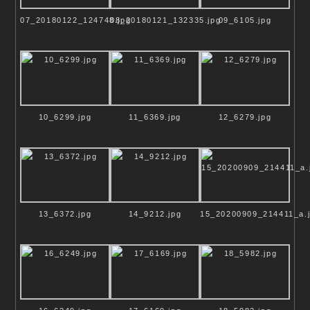
07_20180122_124748.jpg
08_20180121_132335.jpg
09_6105.jpg
SAKRALER RAUM
DER RAUM DER STILLE IST
DAS VERBINDENDE ALLER
RELIGIONEN
ANDACHTSRAUM +
10_6299.jpg
11_6369.jpg
12_6279.jpg
PFLANZEN
13_6372.jpg
14_9212.jpg
15_20200909_214411_a.