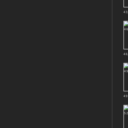
Besinnung.
Die STILLE finden
43
werden kann.
In dem Sinne sind
noch ein Instrume
Das ist so wie der
klar.
Aber er kann alle
LICHT, das alle Sp
46
Glaubenssymbol
49