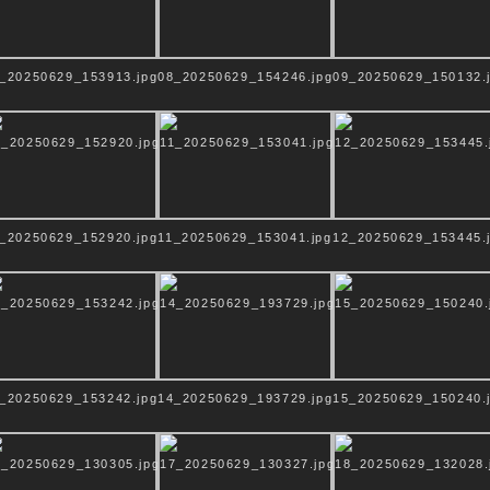
aler Raum
vollendet
atisch
indung
exion
amagie
_20250629_153913.jpg
08_20250629_154246.jpg
09_20250629_150132.
_20250629_152920.jpg
11_20250629_153041.jpg
12_20250629_153445.
rmvollendet
Ek-statisch
Verbindung
Ref
_20250629_153242.jpg
14_20250629_193729.jpg
15_20250629_150240.