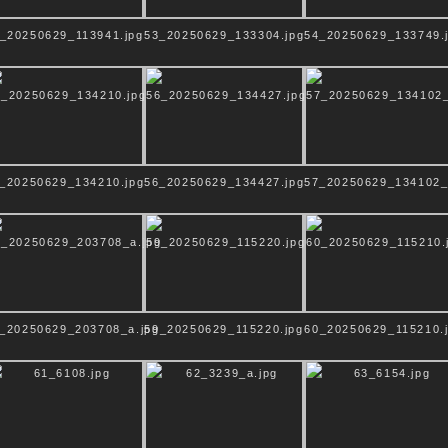
Süddeutschland
_20250629_113941.jpg
53_20250629_133304.jpg
54_20250629_133749.
_20250629_134210.jpg
56_20250629_134427.jpg
57_20250629_134102_
_20250629_203708_a.jpg
59_20250629_115220.jpg
60_20250629_115210.