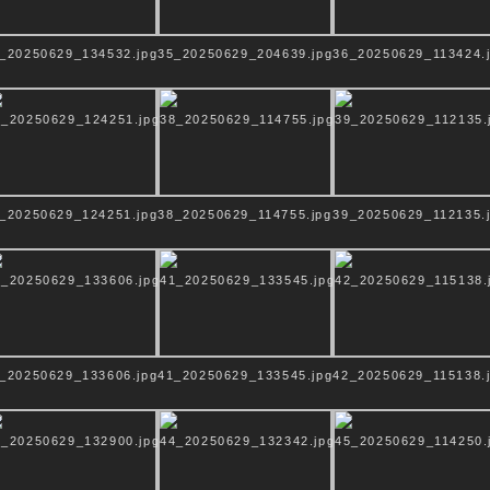
_20250629_134532.jpg
35_20250629_204639.jpg
36_20250629_113424.
entum – Islam – Buddhismus – Hinduismus – und
_20250629_124251.jpg
38_20250629_114755.jpg
39_20250629_112135.
_20250629_133606.jpg
41_20250629_133545.jpg
42_20250629_115138.
le ist das Verbindende aller Religionen.
en sehe ich assoziativ die Struktur von Kathedralen
lle repräsentieren.
verbindende Element. Kathedralen und Tempel sind 