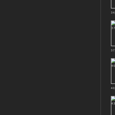
34
Christentum –Jud
37
40
Der Raum der Stil
In den Blütenkelch
einen Raum der Sti
Der RAUM ist das 