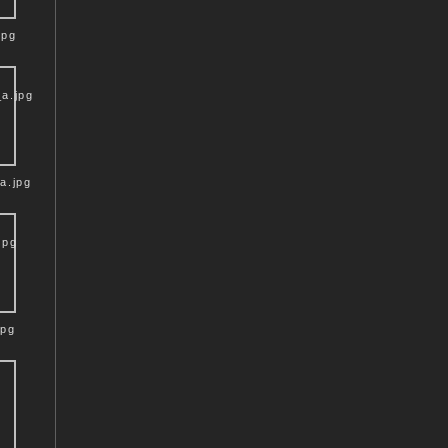
jpg
a.jpg
jpg