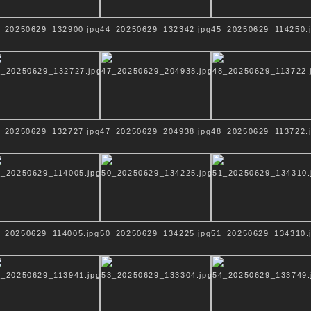
 wir nur im weiten, grenzenlosen Raum, der von kei
_20250629_132900.jpg
44_20250629_132342.jpg
45_20250629_114250.
 die verschiedenen Ausdrucksformen der religiösen 
nt der Trennung, der Unterschiede.
 Blaue Himmel, der nichts weiß von den Wolken – er 
 Verschiedenheiten in sich beherbergen, so wie das 
ektralfarben in sich enthält.
_20250629_132727.jpg
47_20250629_204938.jpg
48_20250629_113722.
e
_20250629_114005.jpg
50_20250629_134225.jpg
51_20250629_134310.