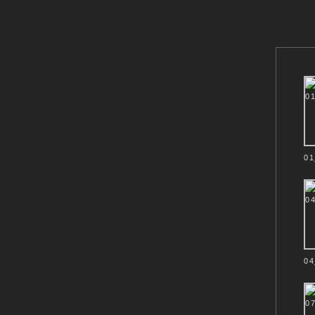
ARCHITEK
01
04
Show