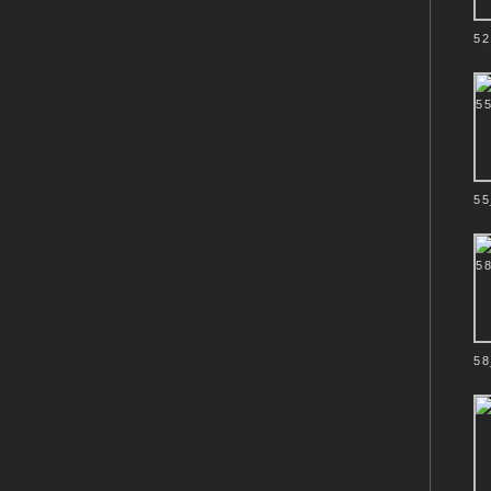
52
55
58