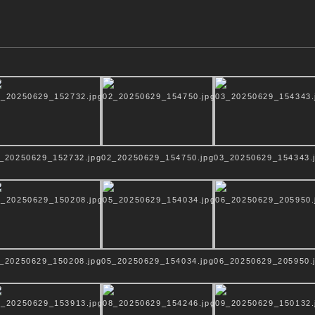
Cordelia Ewerth - Fotografie
TUR
• NATUR
• 
_20250629_152732.jpg
02_20250629_154750.jpg
03_20250629_154343.
_20250629_150208.jpg
05_20250629_154034.jpg
06_20250629_205950.
room
Vita
Archiv
Kontakt