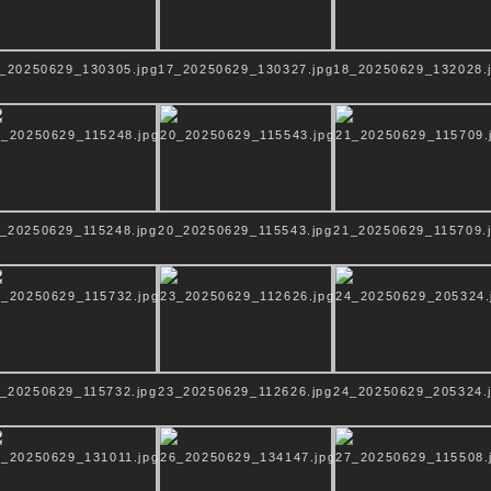
SAKRALER RAUM
_20250629_130305.jpg
17_20250629_130327.jpg
18_20250629_132028.
R STILLE IST DAS VERBI
RELIGIONEN
_20250629_115248.jpg
20_20250629_115543.jpg
21_20250629_115709.
NDACHTSRAUM + PFLANZ
_20250629_115732.jpg
23_20250629_112626.jpg
24_20250629_205324.