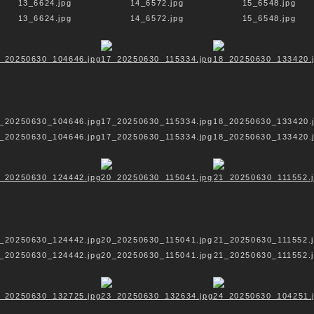
13_6624.jpg
14_6572.jpg
15_6548.jpg
13_6624.jpg
14_6572.jpg
15_6548.jpg
SAKRALER RAUM
_20250630_104646.jpg
17_20250630_115334.jpg
18_20250630_133420.
_20250630_104646.jpg
17_20250630_115334.jpg
18_20250630_133420.
R STILLE IST DAS VERBI
RELIGIONEN
NDACHTSRAUM + PFLANZ
_20250630_124442.jpg
20_20250630_115041.jpg
21_20250630_111552.
_20250630_124442.jpg
20_20250630_115041.jpg
21_20250630_111552.