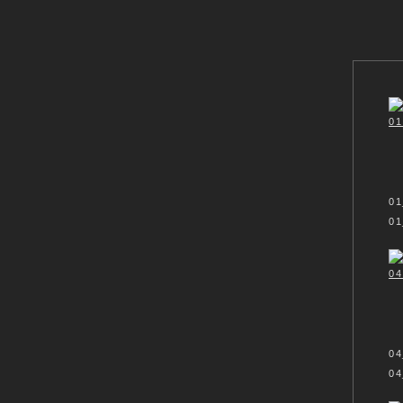
ARCHITEK
01
01
04
04