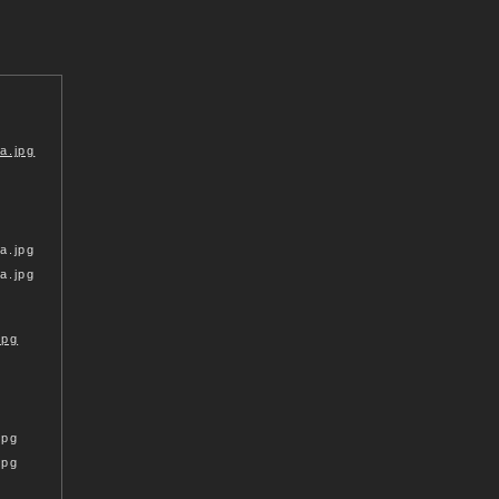
ASSOZIATION
a.jpg
a.jpg
jpg
jpg