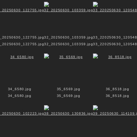
_20250630_122755.jpg
32_20250630_103359.jpg
33_220250630_120548
_20250630_122755.jpg
32_20250630_103359.jpg
33_220250630_120548
m – Buddhismus – Hinduismus – und Räume der Stil
34_6580.jpg
35_6569.jpg
36_8518.jpg
34_6580.jpg
35_6569.jpg
36_8518.jpg
as Verbindende aller Religionen.
lchen sehe ich assoziativ die Struktur von Kathedra
inen Raum der Stille repräsentieren.
as verbindende Element. Kathedralen und Tempel si