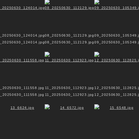
Sakraler Raum
Formvollendet
Ek-statisch
Verbindung
Reflexion
Floramagie
_20250630_124014.jpg
08_20250630_112129.jpg
09_20250630_105349.
_20250630_124014.jpg
08_20250630_112129.jpg
09_20250630_105349.
Vita
Archiv
Kontakt
AGB
Sakraler Raum
Formvollendet
_20250630_111558.jpg
11_20250630_112923.jpg
12_20250630_112825.
Ek-statisch
_20250630_111558.jpg
11_20250630_112923.jpg
12_20250630_112825.
Verbindung
Reflexion
Floramagie