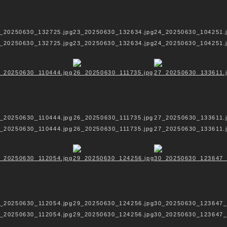
_20250630_132725.jpg
23_20250630_132634.jpg
24_20250630_104251.
_20250630_132725.jpg
23_20250630_132634.jpg
24_20250630_104251.
_20250630_110444.jpg
26_20250630_111735.jpg
27_20250630_133611.
_20250630_110444.jpg
26_20250630_111735.jpg
27_20250630_133611.
_20250630_112054.jpg
29_20250630_124256.jpg
30_20250630_123647_
_20250630_112054.jpg
29_20250630_124256.jpg
30_20250630_123647_