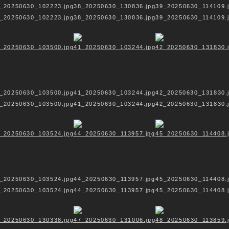
_20250630_102223.jpg
38_20250630_130836.jpg
39_20250630_114109.
den wir nur im weiten, grenzenlosen Raum, der von 
_20250630_102223.jpg
38_20250630_130836.jpg
39_20250630_114109.
n kann.
ind die verschiedenen Ausdrucksformen der religiös
 Instrument der Trennung, der Unterschiede.
 der Blaue Himmel, der nichts weiß von den Wolken – 
lle Verschiedenheiten in sich beherbergen, so wie d
 Spektralfarben in sich enthält.
_20250630_103500.jpg
41_20250630_103244.jpg
42_20250630_131830.
_20250630_103500.jpg
41_20250630_103244.jpg
42_20250630_131830.
_20250630_103524.jpg
44_20250630_113957.jpg
45_20250630_114408.
_20250630_103524.jpg
44_20250630_113957.jpg
45_20250630_114408.